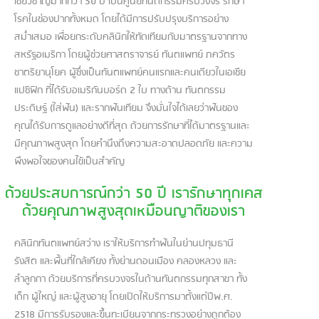
เชี่ยวชาญมากกว่า 50 ปี เป็นศูนย์ทันตกรรมครบวงจร รักษา
โรคในช่องปากทั้งหมด โดยได้มีการปรับปรุงบริการอย่าง
สม่ำเสมอ เพื่อยกระดับคลินิกให้ทัดเทียมกับมาตรฐานจากทาง
สหรัฐอเมริกา โดยผู้ช่วยศาสตราจารย์ ทันตแพทย์ ภควัตร
ชาตริยานุโยค ผู้ซึ่งเป็นทันตแพทย์คนแรกและคนเดียวในเอเชีย
แปซิฟิก ที่ได้รับอเมริกันบอร์ด 2 ใบ ทางด้าน ทันตกรรม
ประดิษฐ์ (ใส่ฟัน) และรากฟันเทียม จึงมั่นใจได้เลยว่าฟันของ
คุณได้รับการดูแลอย่างดีที่สุด ด้วยการรักษาที่ได้มาตรฐานและ
มีคุณภาพสูงสุด โดยคำนึงถึงความสะอาดปลอดภัย และความ
พึงพอใจของคนไข้เป็นสำคัญ
ด้วยประสบการณ์กว่า 50 ปี เรารักษาทุกเคส
ด้วยคุณภาพสูงสุดเหมือนญาติของเรา
คลินิกทันตแพทย์สว่าง เราให้บริการทำฟันในย่านปทุมธานี
รังสิต และพื้นที่ใกล้เคียง ทั้งย่านดอนเมือง คลองหลวง และ
ลำลูกกา ด้วยบริการที่ครบวงจรในด้านทันตกรรมทุกสาขา ทั้ง
เด็ก ผู้ใหญ่ และผู้สูงอายุ โดยเปิดให้บริการมาตั้งแต่ปีพ.ศ.
2518 มีการรับรองและขึ้นทะเบียนจากกระทรวงอย่างถูกต้อง